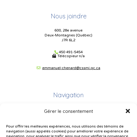
Nous joindre
600, 28e avenue
Deux-Montagnes (Québec)
J7R 6L2
450 491-5454
Télécopieur
n/a
emmanuel-chenard@cssmi.qc.ca
Navigation
Gérer le consentement
Plan du site
Portail Parents
Pour offrir les meilleures expériences, nous utilisons des témoins de
navigation (aussi appelés cookies) pour améliorer votre expérience de
Plainte – service à l’élève
navigation, pour analyser le trafic ainsi que pour vérifier la provenance